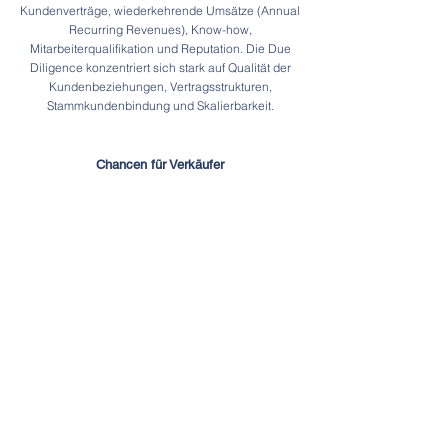
Kundenverträge, wiederkehrende Umsätze (Annual
Recurring Revenues), Know-how,
Mitarbeiterqualifikation und Reputation. Die Due
Diligence konzentriert sich stark auf Qualität der
Kundenbeziehungen, Vertragsstrukturen,
Stammkundenbindung und Skalierbarkeit.
Chancen für Verkäufer
Die Übergabe eier etablierten
Dienstleistungsstruktur an andere Marktteilnehmer.
Chancen für Käufer
Erweiterung des Portfolios und des
Geschäftsmodells mit wiederkehrenden Erträgen,
Referenzen und Skalierungsmöglichkeiten.