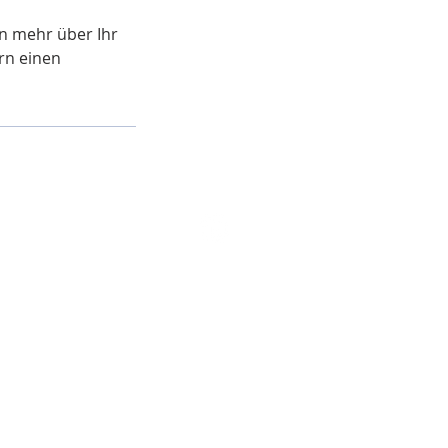
rn mehr über Ihr
rn einen
 Unternehmen eine Zukunft.